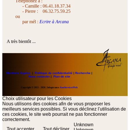
Téléphonez à :
-
Camille : 06.41.18.37.34
-
Pierre : 06.32.75.59.25
ou
par mél :
Ecrire à Arcana
A très bientôt ...
Mentions légales
|
Politique de confidentialité
|
Recherche
|
Nous contacter
|
Plan de site
Copyright
© 2013 - 2026 | Infogérance
AssoServicesWeb
Choix utilisateur pour les Cookies
Nous utilisons des cookies afin de vous proposer les
meilleurs services possibles. Si vous déclinez l'utilisation de
ces cookies, le site web pourrait ne pas fonctionner
correctement.
Unknown
Tout accepter
Tout décliner
Unknown