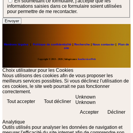
En soumettant ce formulaire, j'accepte que les
informations saisies dans ce formulaire soient utilisées
pour permettre de me recontacter.
Envoyer
Mentions légales
|
Politique de confidentialité
|
Recherche
|
Nous contacter
|
Plan de
site
Copyright
© 2013 - 2026 | Infogérance
AssoServicesWeb
Choix utilisateur pour les Cookies
Nous utilisons des cookies afin de vous proposer les
meilleurs services possibles. Si vous déclinez l'utilisation de
ces cookies, le site web pourrait ne pas fonctionner
correctement.
Unknown
Tout accepter
Tout décliner
Unknown
Accepter
Décliner
Analytique
Outils utilisés pour analyser les données de navigation et
mesurer l'efficacité du site internet afin de comprendre son