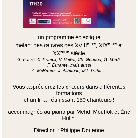
un programme éclectique
ème
ème
mêlant des œuvres des XVIII
, XIX
et
ème
XX
siècle
G. Fauré, C. Franck, V. Bellini, Ch. Gounod, G. Verdi,
F. Durante, mais aussi
A. McBroom, J. Althouse, MJ. Trotta ...
Vous apprécierez les chœurs dans différentes
formations
et un final réunissant 150 chanteurs
!
accompagnés au piano par
Mehdi Mouffok
et Éric
Hulin,
Direction : Philippe Douenne